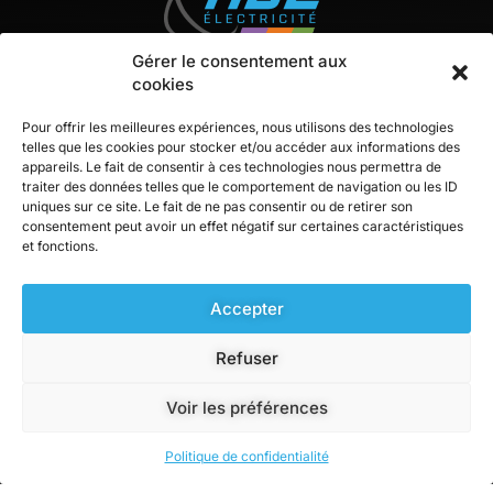
Gérer le consentement aux
cookies
Pour offrir les meilleures expériences, nous utilisons des technologies
telles que les cookies pour stocker et/ou accéder aux informations des
appareils. Le fait de consentir à ces technologies nous permettra de
Contact
traiter des données telles que le comportement de navigation ou les ID
uniques sur ce site. Le fait de ne pas consentir ou de retirer son
consentement peut avoir un effet négatif sur certaines caractéristiques
ZA Berlanne, 28 rue du pont long
et fonctions.
64160 BUROS
05 59 33 76 91
Accepter
Du Lundi au Jeudi : 8h-12h et 13h30-17h30
Refuser
Vendredi : 8h-12h
Voir les préférences
Copyright © 2024 ABE, tous droits réservés.
Politique de confidentialité
Réalisé par l'agence et-cetera