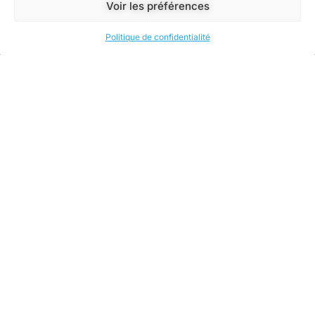
Voir les préférences
Politique de confidentialité
MISE À LA TERRE DES FONDATIONS :
POURQUOI EST-ELLE INDISPENSABLE ?
Avant même les fondations, la mise à la terre protège les
occupants et l’installation électrique.