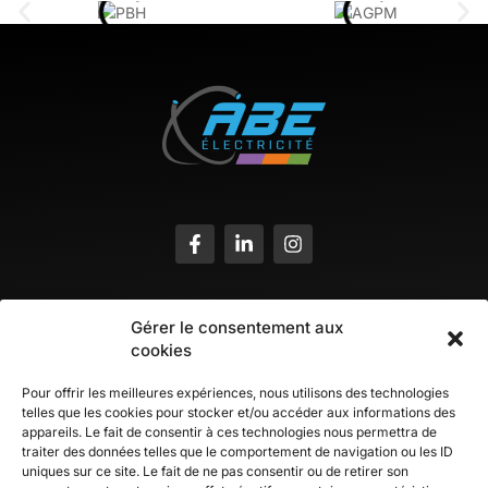
Contact
Gérer le consentement aux
cookies
ZA Berlanne, 28 rue du pont long
64160 BUROS
Pour offrir les meilleures expériences, nous utilisons des technologies
telles que les cookies pour stocker et/ou accéder aux informations des
05 59 33 76 91
appareils. Le fait de consentir à ces technologies nous permettra de
traiter des données telles que le comportement de navigation ou les ID
Du Lundi au Jeudi : 8h-12h et 13h30-17h30
uniques sur ce site. Le fait de ne pas consentir ou de retirer son
Vendredi : 8h-12h