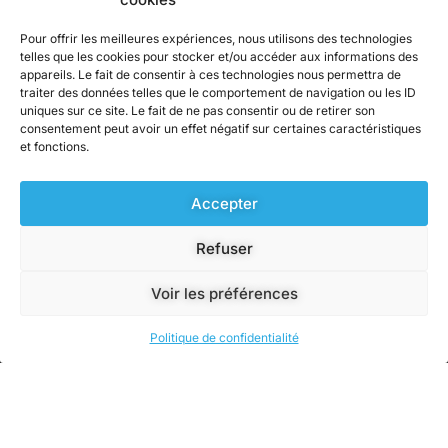
Pour offrir les meilleures expériences, nous utilisons des technologies
telles que les cookies pour stocker et/ou accéder aux informations des
appareils. Le fait de consentir à ces technologies nous permettra de
Contact
traiter des données telles que le comportement de navigation ou les ID
uniques sur ce site. Le fait de ne pas consentir ou de retirer son
consentement peut avoir un effet négatif sur certaines caractéristiques
ZA Berlanne, 28 rue du pont long
et fonctions.
64160 BUROS
05 59 33 76 91
Accepter
Du Lundi au Jeudi : 8h-12h et 13h30-17h30
Refuser
Vendredi : 8h-12h
Voir les préférences
Copyright © 2024 ABE, tous droits réservés.
Politique de confidentialité
Réalisé par l'agence et-cetera
Politique de confidentialité
Mentions légales
CGV Particuliers