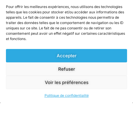
Pour offrir les meilleures expériences, nous utilisons des technologies
telles que les cookies pour stocker et/ou accéder aux informations des
appareils. Le fait de consentir à ces technologies nous permettra de
Contact
traiter des données telles que le comportement de navigation ou les ID
uniques sur ce site. Le fait de ne pas consentir ou de retirer son
consentement peut avoir un effet négatif sur certaines caractéristiques
ZA Berlanne, 28 rue du pont long
et fonctions.
64160 BUROS
05 59 33 76 91
Accepter
Du Lundi au Jeudi : 8h-12h et 13h30-17h30
Refuser
Vendredi : 8h-12h
Voir les préférences
Copyright © 2024 ABE, tous droits réservés.
Politique de confidentialité
Réalisé par l'agence et-cetera
Politique de confidentialité
Mentions légales
CGV Particuliers
CGV Professionnels